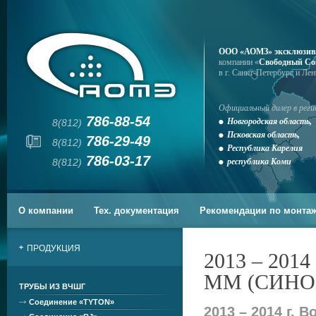
ООО «АОМЗ» эксклюзив
компании «
Свободный Со
в г. Санкт-Петербург и Ле
Официальный дилер в реги
786-88-54
Новгородская область,
8(812)
Псковская область,
786-29-49
8(812)
Республика Карелия
786-03-17
8(812)
республика Коми
О компании
Тех. документация
Рекомендации по монта
ПРОДУКЦИЯ
2013 – 201
ММ (СИНО
ТРУБЫ ИЗ ВЧШГ
Соединение «TYTON»
2013 – 2014 г. 