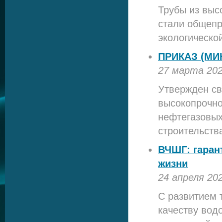
Трубы из выс
стали общепр
экологическо
ПРИКАЗ (МИ
27 марта 20
Утвержден св
высокопрочно
нефтегазовых
строительства
ВЧШГ: гаран
жизни
24 апреля 20
С развитием 
качеству вод