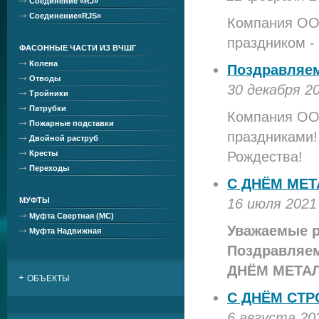
Соединение «RJ»
Соединение«RJS»
Компания ОО
праздником 
ФАСОННЫЕ ЧАСТИ ИЗ ВЧШГ
Колена
Поздравляем
Отводы
30 декабря 2
Тройники
Патрубки
Компания ОО
Пожарные подставки
праздниками!
Двойной раструб
Кресты
Рождества!
Переходы
С ДНЁМ МЕТ
МУФТЫ
16 июля 2021
Муфта Свертная (МС)
Уважаемые р
Муфта Надвижная
Поздравляем
ДНЁМ МЕТАЛ
ОБЪЕКТЫ
С ДНЁМ СТР
6 августа 20