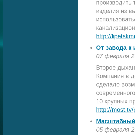
производить 
изделия из в
использовать
канализацион
http://lipetsk
От завода к
07 февраля 2
Второе дыхан
Компания в д
сделало возм
современного
10 крупных 
http://most.t
Масштабный 
05 февраля 2