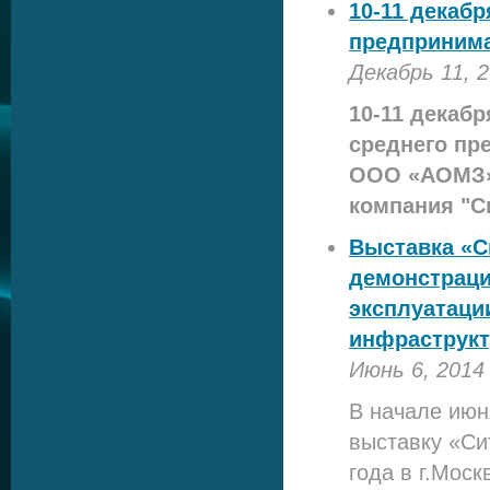
10-11 декабр
предпринима
Декабрь 11, 
10-11 декабр
среднего пр
ООО «АОМЗ
компания "С
Выставка «С
демонстраци
эксплуатаци
инфраструкт
Июнь 6, 2014
В начале ию
выставку «Си
года в г.Мос