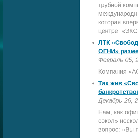
трубной комп
международно
которая впер
центре «ЭКС
ЛТК «Свобод
ОГНИ» разме
Февраль 05, 
Компания «А
Так жив «Св
банкротство
Декабрь 26, 
Нам, как офи
сокол» нескол
вопрос: «Вы 