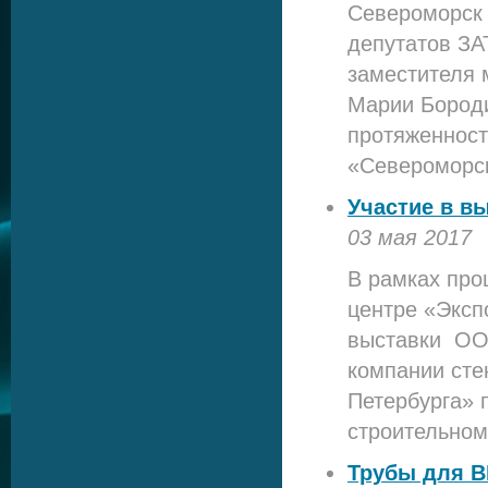
Североморск 
депутатов ЗА
заместителя 
Марии Бороди
протяженност
«Североморс
Участие в вы
03 мая 2017
В рамках про
центре «Эксп
выставки ОО
компании сте
Петербурга» 
строительном
Трубы для В