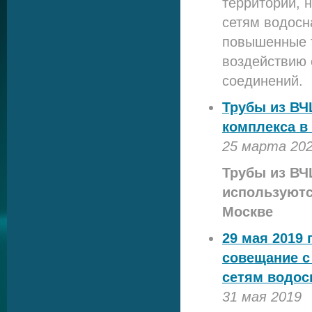
территорий, 
сетям водосн
повышенные т
воздействию 
соединений.
Трубы из В
комплекса в
25 марта 20
Трубы из ВЧ
используютс
Москве
29 мая 2019
совещание с
сетям водос
31 мая 2019