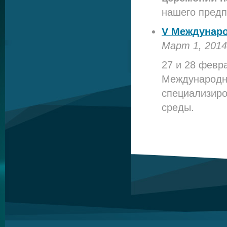
нашего предп
V Междунаро
Март 1, 2014
27 и 28 февр
Международн
специализиро
среды.