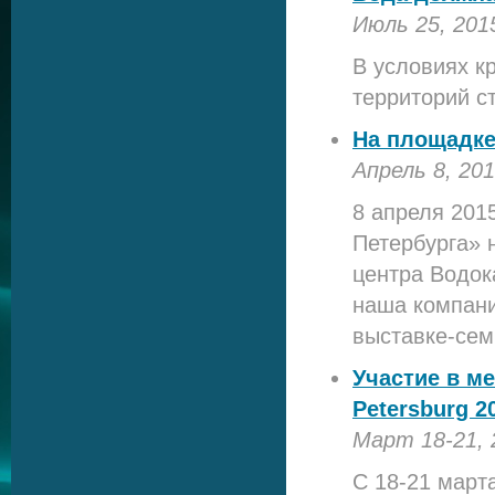
Июль 25, 201
В условиях к
территорий с
На площадке
Апрель 8, 20
8 апреля 201
Петербурга» 
центра Водока
наша компани
выставке-сем
Участие в м
Petersburg 2
Март 18-21, 
С 18-21 март