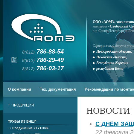
ООО «АОМЗ» эксклюзив
компании «
Свободный Со
в г. Санкт-Петербург и Ле
Официальный дилер в реги
786-88-54
Новгородская область,
8(812)
Псковская область,
786-29-49
8(812)
Республика Карелия
786-03-17
8(812)
республика Коми
О компании
Тех. документация
Рекомендации по монта
ПРОДУКЦИЯ
НОВОСТИ
ТРУБЫ ИЗ ВЧШГ
С ДНЁМ ЗАЩ
Соединение «TYTON»
22 февраля 2