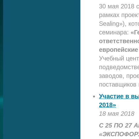
30 мая 2018 
рамках проек
Sealing»), к
семинара:
«Г
ответственн
европейские
Учебный цен
подведомстве
заводов, про
поставщиков
Участие в в
2018»
18 мая 2018
С 25 ПО 27 
«ЭКСПОФОР