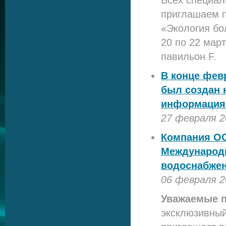
Всех специал
приглашаем п
«Экология бо
20 по 22 март
павильон F.
В конце фев
был создан 
информация 
27 февраля 2
Компания ОО
Международн
водоснабжен
06 февраля 2
Уважаемые 
эксклюзивны