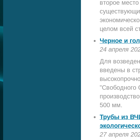
второе место
существующих
экономическог
целом всей с
Черное и го
24 апреля 20
Для возведен
введены в ст
высокопрочно
"Свободного 
производство
500 мм.
Трубы из ВЧ
экологическ
27 апреля 20