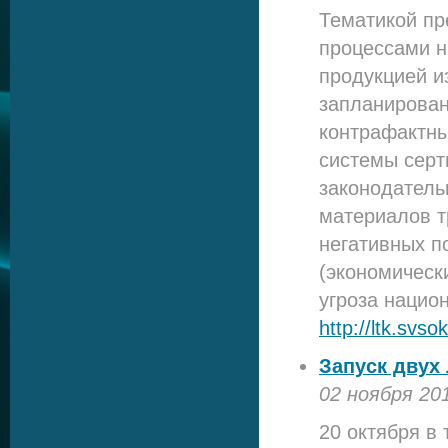
Тематикой пр
процессами н
продукцией и
запланирован
контрафактны
системы серт
законодатель
материалов т
негативных п
(экономическ
угроза нацио
http://ltk.svs
Запуск двух
02 ноября 20
20 октября в