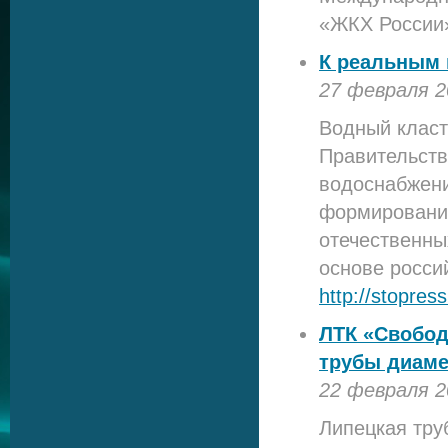
«ЖКХ России
К реальным 
27 февраля 2
Водный класт
Правительств
водоснабжени
формирование
отечественны
основе росси
http://stop
ЛТК «Свобод
трубы диаме
22 февраля 2
Липецкая тру