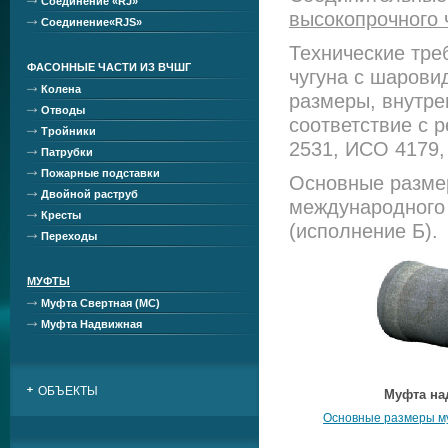
Соединение «RJ»
высокопрочного 
Соединение«RJS»
Технические тре
ФАСОННЫЕ ЧАСТИ ИЗ ВЧШГ
чугуна с шарови
Колена
размеры, внутре
Отводы
соответствие с
Тройники
2531, ИСО 4179,
Патрубки
Пожарные подставки
Основные разме
Двойной раструб
международного 
Кресты
(исполнение Б).
Переходы
МУФТЫ
Муфта Свертная (МС)
Муфта Надвижная
ОБЪЕКТЫ
Муфта на
Основные размеры м