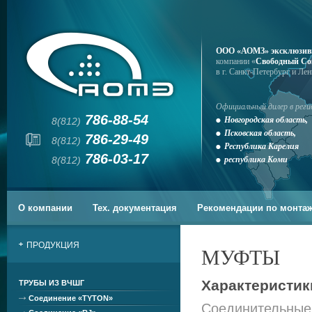
ООО «АОМЗ» эксклюзив
компании «
Свободный Со
в г. Санкт-Петербург и Ле
Официальный дилер в реги
786-88-54
Новгородская область,
8(812)
Псковская область,
786-29-49
8(812)
Республика Карелия
786-03-17
8(812)
республика Коми
О компании
Тех. документация
Рекомендации по монта
ПРОДУКЦИЯ
МУФТЫ
Характеристик
ТРУБЫ ИЗ ВЧШГ
Соединение «TYTON»
Соединительные 